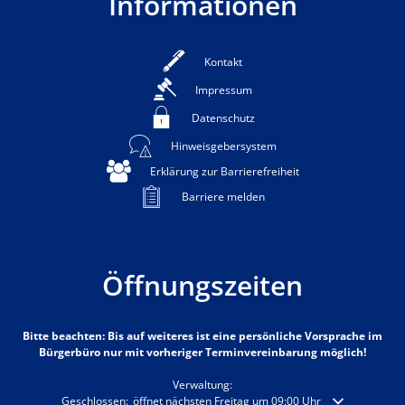
Informationen
Kontakt
Impressum
Datenschutz
Hinweisgebersystem
Erklärung zur Barrierefreiheit
Barriere melden
Öffnungszeiten
Bitte beachten: Bis auf weiteres ist eine persönliche Vorsprache im
Bürgerbüro nur mit vorheriger Terminvereinbarung möglich!
Verwaltung:
Klicken, um weitere Öffnungs- oder Schließzeiten auszublenden
Geschlossen:
öffnet nächsten Freitag um 09:00 Uhr