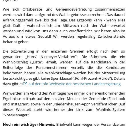
Wie sich Ortsbeiräte und Gemeindevertretung zusammensetzen
werden, wird dann aufgrund des Wahlergebnisses errechnet. Das dauert
erfahrungsgemäß zwei bis drei Tage. Das Ergebnis kann - wenn alles
glatt läuft – wahrscheinlich am Mittwoch nach der Wahl erwartet
werden und wird von uns dann auch veröffentlicht. Wir bitten also im
Voraus um etwas Geduld! Wir werden regelmäßig Zwischenstände
bekannt geben.
Die Sitzverteilung in den einzelnen Gremien erfolgt nach dem so
genannten „Hare/ Niemeyer-Verfahren“. Die Stimmen, die ein
Wahlvorschlag („Liste“) erhält, werden auf die Kandidaten in der
Reihenfolge der Personenstimmen verteilt, die die Kandidaten
bekommen haben. Alle Wahlvorschläge werden bei der Sitzverteilung
berücksichtigt, es gibt keine Sperrklausel („Fünf-Prozent-Hürde“). Details
dazu gibt es
auf der Info-Webseite der hessischen Landesregierung.
Wir werden am Abend des Wahltages wie immer die hereinkommenden
Ergebnisse zeitnah auf den sozialen Medien der Gemeinde (Facebook
und Instagram) sowie in der „Niedernhausen-App“ veröffentlichen. Auf
dieser Websteit steht wie immer der Link zum Wahlinfo-System
"VoteManager".
Noch ein wichtiger Hinweis:
Briefwahl kann wegen der Versandzeiten