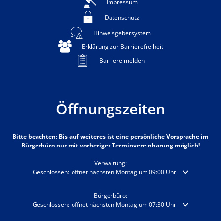
Impressum
Datenschutz
Hinweisgebersystem
Erklärung zur Barrierefreiheit
Barriere melden
Öffnungszeiten
Bitte beachten: Bis auf weiteres ist eine persönliche Vorsprache im
Bürgerbüro nur mit vorheriger Terminvereinbarung möglich!
Verwaltung:
Klicken, um weitere Öffnungs- oder Schließzeiten auszublenden
Geschlossen:
öffnet nächsten Montag um 09:00 Uhr
Bürgerbüro:
Klicken, um weitere Öffnungs- oder Schließzeiten auszublenden
Geschlossen:
öffnet nächsten Montag um 07:30 Uhr