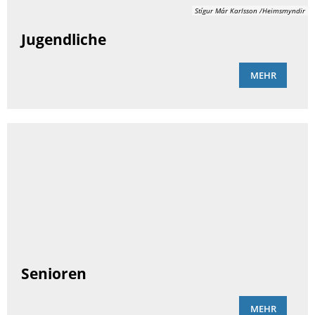
Stígur Már Karlsson /Heimsmyndir
Jugendliche
MEHR
Senioren
MEHR