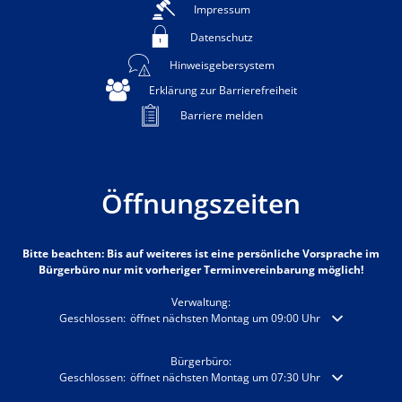
Impressum
Datenschutz
Hinweisgebersystem
Erklärung zur Barrierefreiheit
Barriere melden
Öffnungszeiten
Bitte beachten: Bis auf weiteres ist eine persönliche Vorsprache im
Bürgerbüro nur mit vorheriger Terminvereinbarung möglich!
Verwaltung:
Klicken, um weitere Öffnungs- oder Schließzeiten auszublenden
Geschlossen:
öffnet nächsten Montag um 09:00 Uhr
Bürgerbüro:
Klicken, um weitere Öffnungs- oder Schließzeiten auszublenden
Geschlossen:
öffnet nächsten Montag um 07:30 Uhr