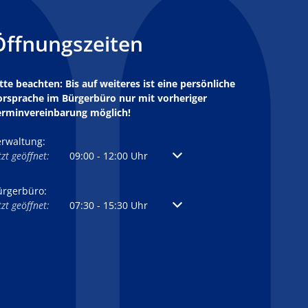
Öffnungszeiten
tte beachten: Bis auf weiteres ist eine persönliche
orsprache im Bürgerbüro nur mit vorheriger
erminvereinbarung möglich!
erwaltung:
licken, um weitere Öffnungs- oder Schließzeiten auszublenden
tzt geöffnet:
09:00
-
12:00
Uhr
Von 09:00 bis 12:00 Uhr
ürgerbüro:
licken, um weitere Öffnungs- oder Schließzeiten auszublenden
tzt geöffnet:
07:30
-
15:30
Uhr
Von 07:30 bis 15:30 Uhr