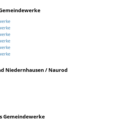
n Gemeindewerke
werke
werke
werke
werke
werke
werke
nd Niedernhausen / Naurod
uss Gemeindewerke