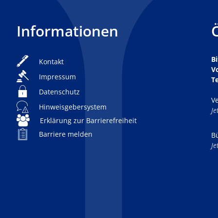
Informationen
Bi
Kontakt
V
Impressum
T
Datenschutz
V
Hinweisgebersystem
K
Je
Erklärung zur Barrierefreiheit
Barriere melden
B
K
Je