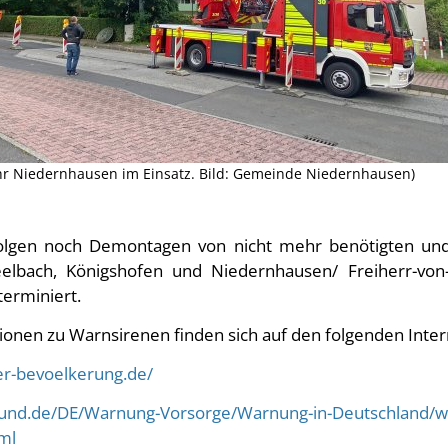
hr Niedernhausen im Einsatz. Bild: Gemeinde Niedernhausen)
olgen noch Demontagen von nicht mehr benötigten und b
elbach, Königshofen und Niedernhausen/ Freiherr-von-S
terminiert.
onen zu Warnsirenen finden sich auf den folgenden Inter
er-bevoelkerung.de/
bund.de/DE/Warnung-Vorsorge/Warnung-in-Deutschland/w
ml