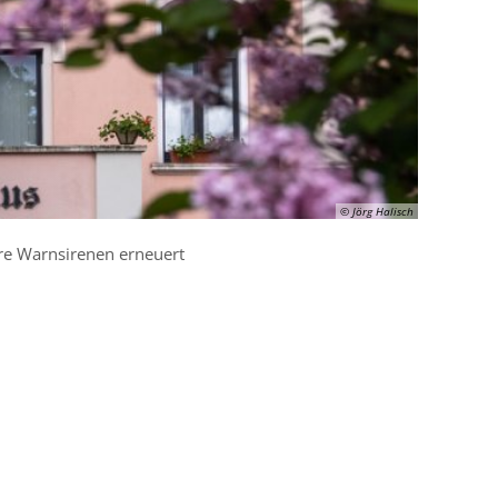
© Jörg Halisch
re Warnsirenen erneuert