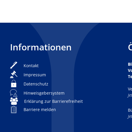
Informationen
Bi
Kontakt
V
Impressum
T
Datenschutz
V
Hinweisgebersystem
K
Je
Erklärung zur Barrierefreiheit
Barriere melden
B
K
Je