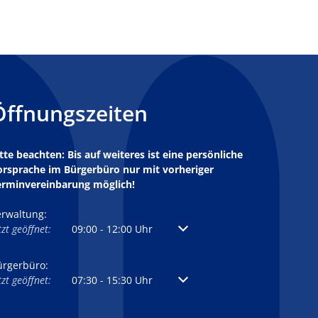
Öffnungszeiten
tte beachten: Bis auf weiteres ist eine persönliche
orsprache im Bürgerbüro nur mit vorheriger
erminvereinbarung möglich!
erwaltung:
licken, um weitere Öffnungs- oder Schließzeiten auszublenden
tzt geöffnet:
09:00
-
12:00
Uhr
Von 09:00 bis 12:00 Uhr
ürgerbüro:
licken, um weitere Öffnungs- oder Schließzeiten auszublenden
tzt geöffnet:
07:30
-
15:30
Uhr
Von 07:30 bis 15:30 Uhr