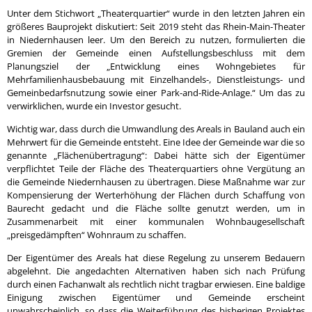
Unter dem Stichwort „Theaterquartier“ wurde in den letzten Jahren ein
größeres Bauprojekt diskutiert: Seit 2019 steht das Rhein-Main-Theater
in Niedernhausen leer. Um den Bereich zu nutzen, formulierten die
Gremien der Gemeinde einen Aufstellungsbeschluss mit dem
Planungsziel der „Entwicklung eines Wohngebietes für
Mehrfamilienhausbebauung mit Einzelhandels-, Dienstleistungs- und
Gemeinbedarfsnutzung sowie einer Park-and-Ride-Anlage.“ Um das zu
verwirklichen, wurde ein Investor gesucht.
Wichtig war, dass durch die Umwandlung des Areals in Bauland auch ein
Mehrwert für die Gemeinde entsteht. Eine Idee der Gemeinde war die so
genannte „Flächenübertragung“: Dabei hätte sich der Eigentümer
verpflichtet Teile der Fläche des Theaterquartiers ohne Vergütung an
die Gemeinde Niedernhausen zu übertragen. Diese Maßnahme war zur
Kompensierung der Werterhöhung der Flächen durch Schaffung von
Baurecht gedacht und die Fläche sollte genutzt werden, um in
Zusammenarbeit mit einer kommunalen Wohnbaugesellschaft
„preisgedämpften“ Wohnraum zu schaffen.
Der Eigentümer des Areals hat diese Regelung zu unserem Bedauern
abgelehnt. Die angedachten Alternativen haben sich nach Prüfung
durch einen Fachanwalt als rechtlich nicht tragbar erwiesen. Eine baldige
Einigung zwischen Eigentümer und Gemeinde erscheint
unwahrscheinlich, so dass die Weiterführung des bisherigen Projektes