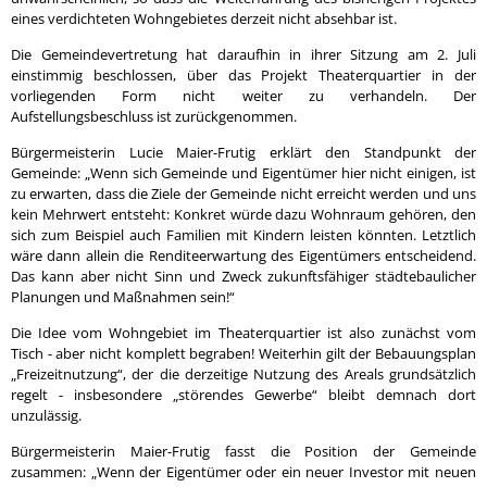
eines verdichteten Wohngebietes derzeit nicht absehbar ist.
Die Gemeindevertretung hat daraufhin in ihrer Sitzung am 2. Juli
einstimmig beschlossen, über das Projekt Theaterquartier in der
vorliegenden Form nicht weiter zu verhandeln. Der
Aufstellungsbeschluss ist zurückgenommen.
Bürgermeisterin Lucie Maier-Frutig erklärt den Standpunkt der
Gemeinde: „Wenn sich Gemeinde und Eigentümer hier nicht einigen, ist
zu erwarten, dass die Ziele der Gemeinde nicht erreicht werden und uns
kein Mehrwert entsteht: Konkret würde dazu Wohnraum gehören, den
sich zum Beispiel auch Familien mit Kindern leisten könnten. Letztlich
wäre dann allein die Renditeerwartung des Eigentümers entscheidend.
Das kann aber nicht Sinn und Zweck zukunftsfähiger städtebaulicher
Planungen und Maßnahmen sein!“
Die Idee vom Wohngebiet im Theaterquartier ist also zunächst vom
Tisch - aber nicht komplett begraben! Weiterhin gilt der Bebauungsplan
„Freizeitnutzung“, der die derzeitige Nutzung des Areals grundsätzlich
regelt - insbesondere „störendes Gewerbe“ bleibt demnach dort
unzulässig.
Bürgermeisterin Maier-Frutig fasst die Position der Gemeinde
zusammen: „Wenn der Eigentümer oder ein neuer Investor mit neuen