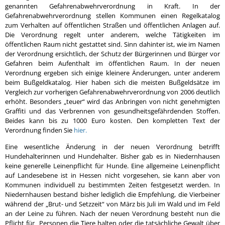
genannten Gefahrenabwehrverordnung in Kraft. In der
Gefahrenabwehrverordnung stellen Kommunen einen Regelkatalog
zum Verhalten auf öffentlichen Straßen und öffentlichen Anlagen auf.
Die Verordnung regelt unter anderem, welche Tätigkeiten im
öffentlichen Raum nicht gestattet sind. Sinn dahinter ist, wie im Namen
der Verordnung ersichtlich, der Schutz der Bürgerinnen und Bürger vor
Gefahren beim Aufenthalt im öffentlichen Raum. In der neuen
Verordnung ergeben sich einige kleinere Änderungen, unter anderem
beim Bußgeldkatalog. Hier haben sich die meisten Bußgeldsätze im
Vergleich zur vorherigen Gefahrenabwehrverordnung von 2006 deutlich
erhöht. Besonders „teuer“ wird das Anbringen von nicht genehmigten
Graffiti und das Verbrennen von gesundheitsgefährdenden Stoffen.
Beides kann bis zu 1000 Euro kosten. Den kompletten Text der
Verordnung finden Sie
hier.
Eine wesentliche Änderung in der neuen Verordnung betrifft
Hundehalterinnen und Hundehalter. Bisher gab es in Niedernhausen
keine generelle Leinenpflicht für Hunde. Eine allgemeine Leinenpflicht
auf Landesebene ist in Hessen nicht vorgesehen, sie kann aber von
Kommunen individuell zu bestimmten Zeiten festgesetzt werden. In
Niedernhausen bestand bisher lediglich die Empfehlung, die Vierbeiner
während der „Brut- und Setzzeit“ von März bis Juli im Wald und im Feld
an der Leine zu führen. Nach der neuen Verordnung besteht nun die
Pflicht für „Personen die Tiere halten oder die tatsächliche Gewalt über