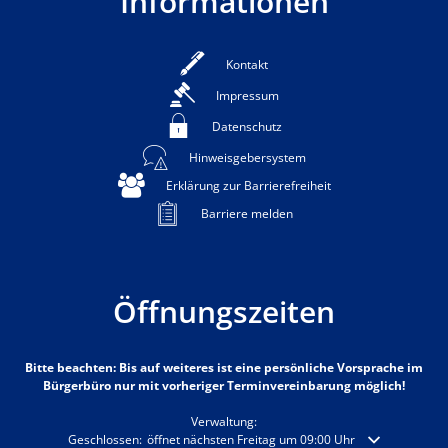
Informationen
Kontakt
Impressum
Datenschutz
Hinweisgebersystem
Erklärung zur Barrierefreiheit
Barriere melden
Öffnungszeiten
Bitte beachten: Bis auf weiteres ist eine persönliche Vorsprache im
Bürgerbüro nur mit vorheriger Terminvereinbarung möglich!
Verwaltung:
Klicken, um weitere Öffnungs- oder Schließzeiten auszublenden
Geschlossen:
öffnet nächsten Freitag um 09:00 Uhr