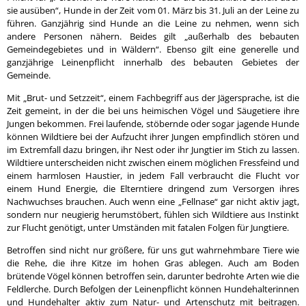
sie ausüben“, Hunde in der Zeit vom 01. März bis 31. Juli an der Leine zu
führen. Ganzjährig sind Hunde an die Leine zu nehmen, wenn sich
andere Personen nähern. Beides gilt „außerhalb des bebauten
Gemeindegebietes und in Wäldern“. Ebenso gilt eine generelle und
ganzjährige Leinenpflicht innerhalb des bebauten Gebietes der
Gemeinde.
Mit „Brut- und Setzzeit“, einem Fachbegriff aus der Jägersprache, ist die
Zeit gemeint, in der die bei uns heimischen Vögel und Säugetiere ihre
Jungen bekommen. Frei laufende, stöbernde oder sogar jagende Hunde
können Wildtiere bei der Aufzucht ihrer Jungen empfindlich stören und
im Extremfall dazu bringen, ihr Nest oder ihr Jungtier im Stich zu lassen.
Wildtiere unterscheiden nicht zwischen einem möglichen Fressfeind und
einem harmlosen Haustier, in jedem Fall verbraucht die Flucht vor
einem Hund Energie, die Elterntiere dringend zum Versorgen ihres
Nachwuchses brauchen. Auch wenn eine „Fellnase“ gar nicht aktiv jagt,
sondern nur neugierig herumstöbert, fühlen sich Wildtiere aus Instinkt
zur Flucht genötigt, unter Umständen mit fatalen Folgen für Jungtiere.
Betroffen sind nicht nur größere, für uns gut wahrnehmbare Tiere wie
die Rehe, die ihre Kitze im hohen Gras ablegen. Auch am Boden
brütende Vögel können betroffen sein, darunter bedrohte Arten wie die
Feldlerche. Durch Befolgen der Leinenpflicht können Hundehalterinnen
und Hundehalter aktiv zum Natur- und Artenschutz mit beitragen.