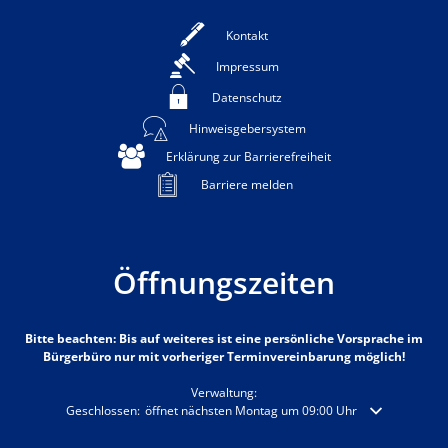
Kontakt
Impressum
Datenschutz
Hinweisgebersystem
Erklärung zur Barrierefreiheit
Barriere melden
Öffnungszeiten
Bitte beachten: Bis auf weiteres ist eine persönliche Vorsprache im
Bürgerbüro nur mit vorheriger Terminvereinbarung möglich!
Verwaltung:
Klicken, um weitere Öffnungs- oder Schließzeiten auszublenden
Geschlossen:
öffnet nächsten Montag um 09:00 Uhr