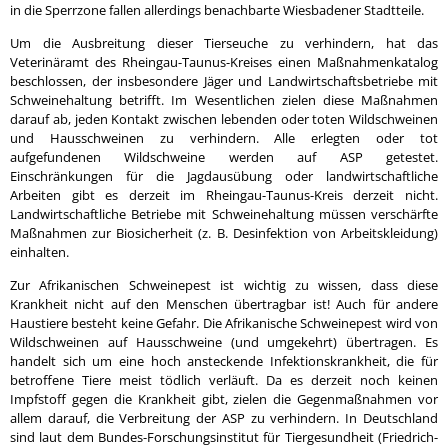
in die Sperrzone fallen allerdings benachbarte Wiesbadener Stadtteile.
Um die Ausbreitung dieser Tierseuche zu verhindern, hat das
Veterinäramt des Rheingau-Taunus-Kreises einen Maßnahmenkatalog
beschlossen, der insbesondere Jäger und Landwirtschaftsbetriebe mit
Schweinehaltung betrifft. Im Wesentlichen zielen diese Maßnahmen
darauf ab, jeden Kontakt zwischen lebenden oder toten Wildschweinen
und Hausschweinen zu verhindern. Alle erlegten oder tot
aufgefundenen Wildschweine werden auf ASP getestet.
Einschränkungen für die Jagdausübung oder landwirtschaftliche
Arbeiten gibt es derzeit im Rheingau-Taunus-Kreis derzeit nicht.
Landwirtschaftliche Betriebe mit Schweinehaltung müssen verschärfte
Maßnahmen zur Biosicherheit (z. B. Desinfektion von Arbeitskleidung)
einhalten.
Zur Afrikanischen Schweinepest ist wichtig zu wissen, dass diese
Krankheit nicht auf den Menschen übertragbar ist! Auch für andere
Haustiere besteht keine Gefahr. Die Afrikanische Schweinepest wird von
Wildschweinen auf Hausschweine (und umgekehrt) übertragen. Es
handelt sich um eine hoch ansteckende Infektionskrankheit, die für
betroffene Tiere meist tödlich verläuft. Da es derzeit noch keinen
Impfstoff gegen die Krankheit gibt, zielen die Gegenmaßnahmen vor
allem darauf, die Verbreitung der ASP zu verhindern. In Deutschland
sind laut dem Bundes-Forschungsinstitut für Tiergesundheit (Friedrich-