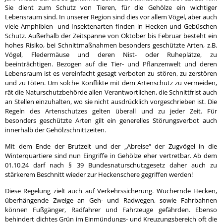
Sie dient zum Schutz von Tieren, für die Gehölze ein wichtiger
Lebensraum sind. In unserer Region sind dies vor allem Vögel, aber auch
viele Amphibien- und Insektenarten finden in Hecken und Gebüschen
Schutz. Außerhalb der Zeitspanne von Oktober bis Februar besteht ein
hohes Risiko, bei Schnittmaßnahmen besonders geschützte Arten, z.B.
Vögel, Fledermäuse und deren Nist- oder Ruheplätze, zu
beeinträchtigen. Bezogen auf die Tier- und Pflanzenwelt und deren
Lebensraum ist es vereinfacht gesagt verboten zu stören, zu zerstören
und zu töten. Um solche Konflikte mit dem Artenschutz zu vermeiden,
rät die Naturschutzbehörde allen Verantwortlichen, die Schnittfrist auch
an Stellen einzuhalten, wo sie nicht ausdrücklich vorgeschrieben ist. Die
Regeln des Artenschutzes gelten überall und zu jeder Zeit. Für
besonders geschützte Arten gilt ein generelles Störungsverbot auch
innerhalb der Gehölzschnittzeiten.
Mit dem Ende der Brutzeit und der „Abreise“ der Zugvögel in die
Winterquartiere sind nun Eingriffe in Gehölze eher vertretbar. Ab dem
01.10.24 darf nach § 39 Bundesnaturschutzgesetz daher auch zu
stärkerem Beschnitt wieder zur Heckenschere gegriffen werden!
Diese Regelung zielt auch auf Verkehrssicherung. Wuchernde Hecken,
überhängende Zweige an Geh- und Radwegen, sowie Fahrbahnen
können Fußgänger, Radfahrer und Fahrzeuge gefährden. Ebenso
behindert dichtes Grün im Einmündungs- und Kreuzungsbereich oft die