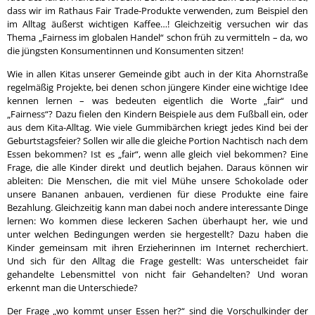
dass wir im Rathaus Fair Trade-Produkte verwenden, zum Beispiel den
im Alltag äußerst wichtigen Kaffee…! Gleichzeitig versuchen wir das
Thema „Fairness im globalen Handel“ schon früh zu vermitteln – da, wo
die jüngsten Konsumentinnen und Konsumenten sitzen!
Wie in allen Kitas unserer Gemeinde gibt auch in der Kita Ahornstraße
regelmäßig Projekte, bei denen schon jüngere Kinder eine wichtige Idee
kennen lernen – was bedeuten eigentlich die Worte „fair“ und
„Fairness“? Dazu fielen den Kindern Beispiele aus dem Fußball ein, oder
aus dem Kita-Alltag. Wie viele Gummibärchen kriegt jedes Kind bei der
Geburtstagsfeier? Sollen wir alle die gleiche Portion Nachtisch nach dem
Essen bekommen? Ist es „fair“, wenn alle gleich viel bekommen? Eine
Frage, die alle Kinder direkt und deutlich bejahen. Daraus können wir
ableiten: Die Menschen, die mit viel Mühe unsere Schokolade oder
unsere Bananen anbauen, verdienen für diese Produkte eine faire
Bezahlung. Gleichzeitig kann man dabei noch andere interessante Dinge
lernen: Wo kommen diese leckeren Sachen überhaupt her, wie und
unter welchen Bedingungen werden sie hergestellt? Dazu haben die
Kinder gemeinsam mit ihren Erzieherinnen im Internet recherchiert.
Und sich für den Alltag die Frage gestellt: Was unterscheidet fair
gehandelte Lebensmittel von nicht fair Gehandelten? Und woran
erkennt man die Unterschiede?
Der Frage „wo kommt unser Essen her?“ sind die Vorschulkinder der