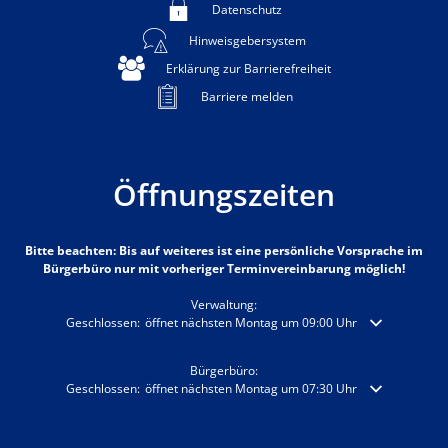
Datenschutz
Hinweisgebersystem
Erklärung zur Barrierefreiheit
Barriere melden
Öffnungszeiten
Bitte beachten: Bis auf weiteres ist eine persönliche Vorsprache im
Bürgerbüro nur mit vorheriger Terminvereinbarung möglich!
Verwaltung:
Klicken, um weitere Öffnungs- oder Schließzeiten auszublenden
Geschlossen:
öffnet nächsten Montag um 09:00 Uhr
Bürgerbüro:
Klicken, um weitere Öffnungs- oder Schließzeiten auszublenden
Geschlossen:
öffnet nächsten Montag um 07:30 Uhr