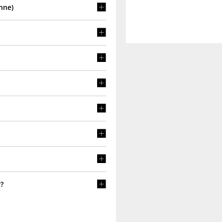
nne)
r?