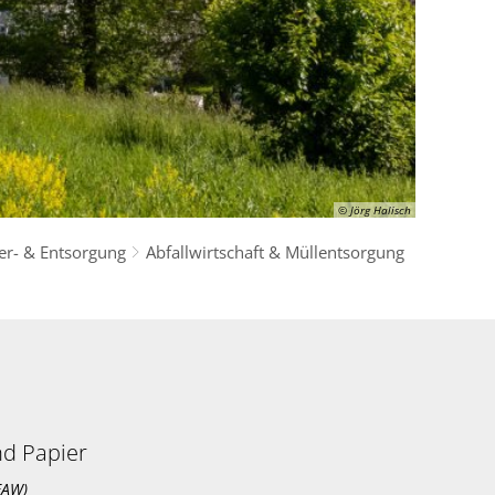
© Jörg Halisch
er- & Entsorgung
Abfallwirtschaft & Müllentsorgung
nd Papier
EAW)