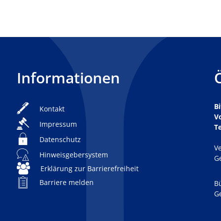
Informationen
Bi
Kontakt
V
Impressum
T
Datenschutz
V
Hinweisgebersystem
K
G
Erklärung zur Barrierefreiheit
Barriere melden
B
K
G