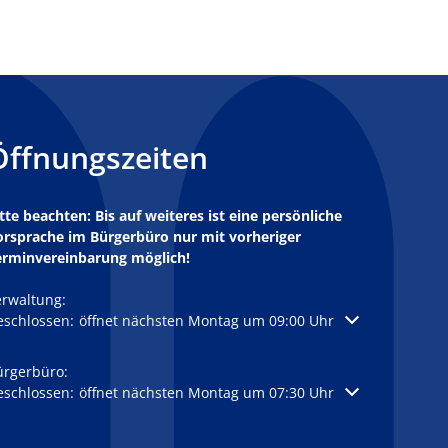
Öffnungszeiten
tte beachten: Bis auf weiteres ist eine persönliche
orsprache im Bürgerbüro nur mit vorheriger
erminvereinbarung möglich!
erwaltung:
licken, um weitere Öffnungs- oder Schließzeiten auszublenden
eschlossen:
öffnet nächsten Montag um 09:00 Uhr
ürgerbüro:
licken, um weitere Öffnungs- oder Schließzeiten auszublenden
eschlossen:
öffnet nächsten Montag um 07:30 Uhr